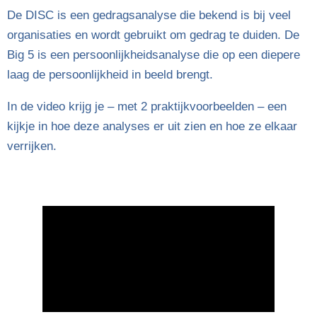
De DISC is een gedragsanalyse die bekend is bij veel
organisaties en wordt gebruikt om gedrag te duiden. De
Big 5 is een persoonlijkheidsanalyse die op een diepere
laag de persoonlijkheid in beeld brengt.
In de video krijg je – met 2 praktijkvoorbeelden – een
kijkje in hoe deze analyses er uit zien en hoe ze elkaar
verrijken.