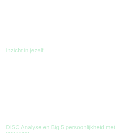
JE WARE TALENT
Inzicht in jezelf
Kun jij meer dan je nu laat zien?
Inzicht in jezelf zorgt voor meer zelfwaardering en
zelfvertrouwen. De beste start voor persoonlijke én
loopbaanontwikkeling.
DISC Analyse en Big 5 persoonlijkheid met
coaching