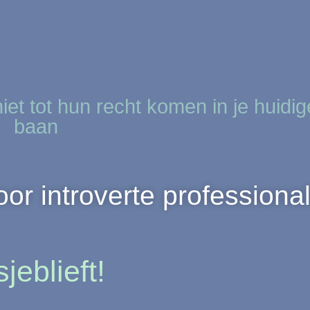
niet tot hun recht komen in je huidig
baan
r introverte professiona
sjeblieft!