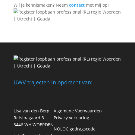
Wil je kennismaken? Neem
contact
met mij op!
UWV trajecten in opdracht van:
Lisa van den Berg
Algemene Voorwaarden
Retsinagaard 3
Privacy verklaring
3446 WH WOERDEN
NOLOC gedragscode