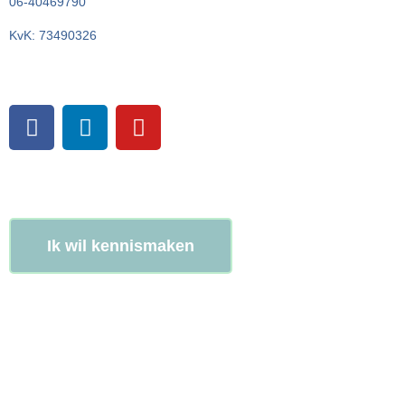
06-40469790
KvK: 73490326
Ik wil kennismaken