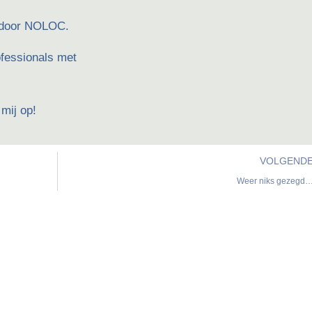
d door NOLOC.
ofessionals met
mij op!
VOLGEND
Weer niks gezegd