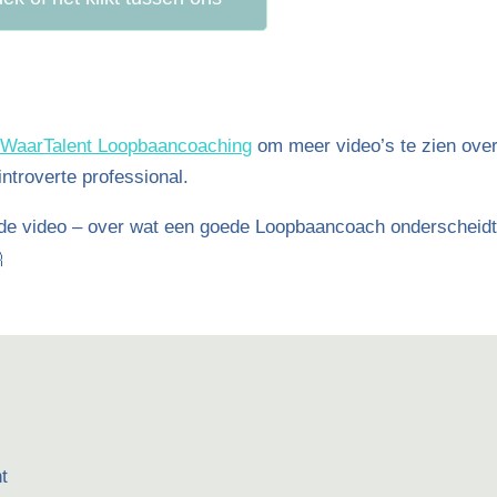
 WaarTalent Loopbaancoaching
om meer video’s te zien ove
ntroverte professional.
nde video – over wat een goede Loopbaancoach onderscheidt

t