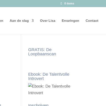
0 items
en
Aan de slag
Over Lisa
Ervaringen
Contact
GRATIS: De
Loopbaanscan
Ebook: De Talentvolle
Introvert
e
Inschrijven