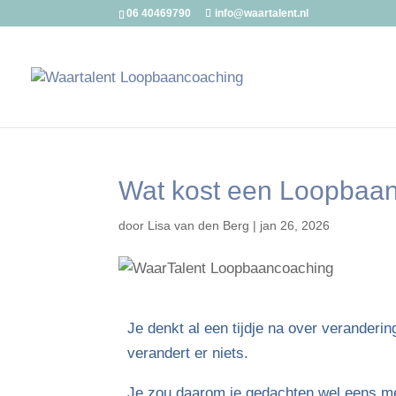
06 40469790
info@waartalent.nl
Wat kost een Loopbaa
door
Lisa van den Berg
|
jan 26, 2026
Je denkt al een tijdje na over veranderi
verandert er niets.
Je zou daarom je gedachten wel eens met