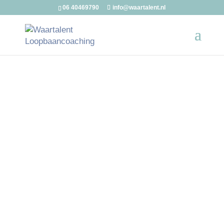
06 40469790
info@waartalent.nl