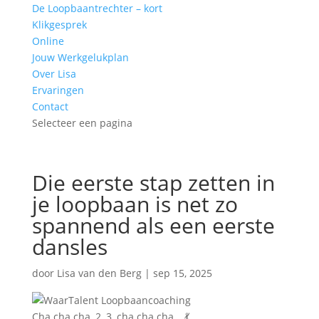
De Loopbaantrechter – kort
Klikgesprek
Online
Jouw Werkgelukplan
Over Lisa
Ervaringen
Contact
Selecteer een pagina
Die eerste stap zetten in
je loopbaan is net zo
spannend als een eerste
dansles
door
Lisa van den Berg
|
sep 15, 2025
Cha cha cha, 2, 3, cha cha cha… 💃