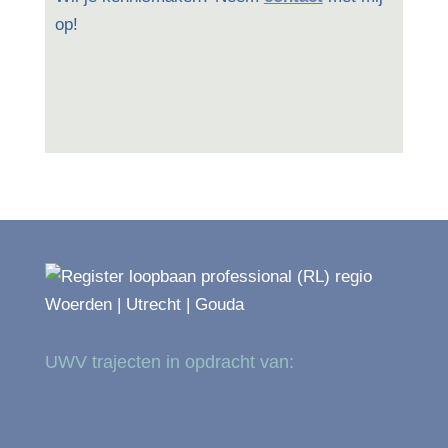
op!
UWV trajecten in opdracht van: