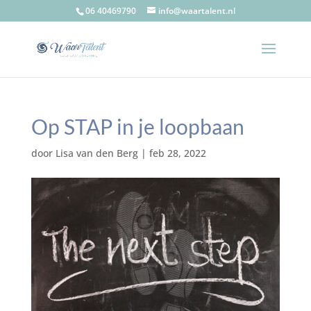
06 40469790
info@waartalent.nl
Op STAP in je loopbaan
door
Lisa van den Berg
|
feb 28, 2022