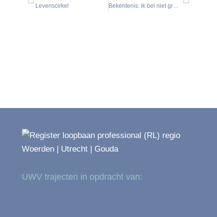
Levenscirkel
Bekentenis: ik bel niet graag…
UWV trajecten in opdracht van: