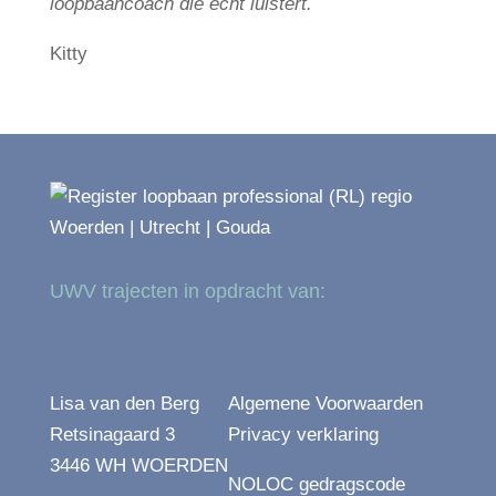
loopbaancoach die écht luistert.
Kitty
UWV trajecten in opdracht van:
Lisa van den Berg
Algemene Voorwaarden
Retsinagaard 3
Privacy verklaring
3446 WH WOERDEN
NOLOC gedragscode