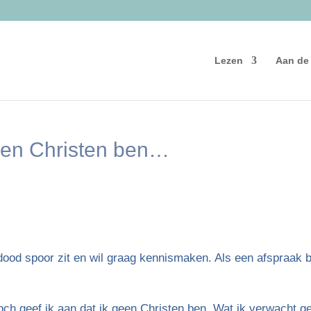
Lezen
Aan de
een Christen ben…
 dood spoor zit en wil graag kennismaken. Als een afspraak bi
 toch geef ik aan dat ik geen Christen ben. Wat ik verwacht g