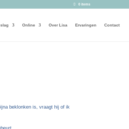
0 items
 slag
Online
Over Lisa
Ervaringen
Contact
jna beklonken is, vraagt hij of ik
ebeurt.