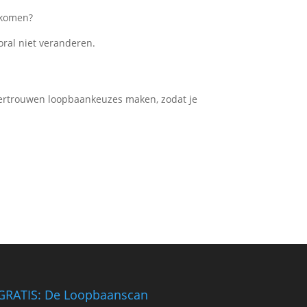
 komen?
ooral niet veranderen.
l vertrouwen loopbaankeuzes maken, zodat je
GRATIS: De Loopbaanscan