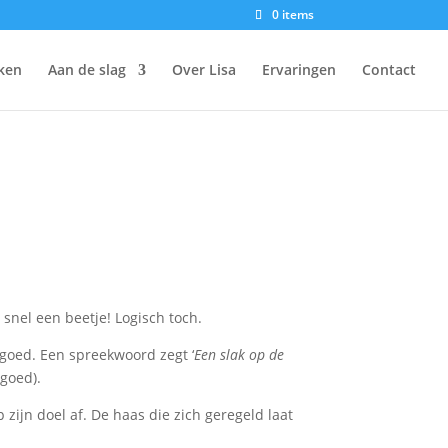
0 items
jken
Aan de slag
Over Lisa
Ervaringen
Contact
n snel een beetje! Logisch toch.
 goed. Een spreekwoord zegt ‘
Een slak op de
 goed).
zijn doel af. De haas die zich geregeld laat