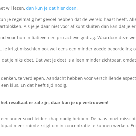
het wil lezen,
dan kun je dat hier doen.
n je regelmatig het gevoel hebben dat de wereld haast heeft. Alles
artblokken. Als je je daar niet voor af kunt sluiten dan kan dat je 
ond voor hun initiatieven en pro-actieve gedrag. Waardoor deze wer
oet. Je krijgt misschien ook wel eens een minder goede beoordeling
 dat je niks doet. Dat wat je doet is alleen minder zichtbaar, omda
 denken, te verdiepen. Aandacht hebben voor verschillende aspecte
en klus. En dat heeft tijd nodig.
het resultaat er zal zijn, daar kun je op vertrouwen!
pad een ander soort leiderschap nodig hebben. De haas moet missch
ildpad meer ruimte krijgt om in concentratie te kunnen werken. En i