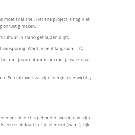
 moet snel snel. Het ene project is nog niet
erg onrustig maken.
kcultuur in stand gehouden blijft.
 of aansporing. Want je bent langzaam… 🤔
t het niet jouw natuur is om met je werk naar
n. Een introvert zal zijn energie evenwichtig
ien meer bij de les gehouden worden om zijn
s een schildpad in zijn element (water), kijk