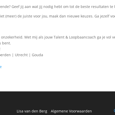
vende? Geef jij aan wat
jij
nodig hebt om tot de beste resultaten te
 niet (meer) de juiste voor jou, maak dan nieuwe keuzes. Ga jezelf v
l en onzekerheid. Met mij als jouw Talent & Loopbaancoach ga je vo
s bent.
!
e
Lisa van den Berg
Algemene Voorwaarden