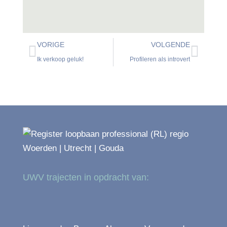
VORIGE
VOLGENDE
Ik verkoop geluk!
Profileren als introvert
UWV trajecten in opdracht van: